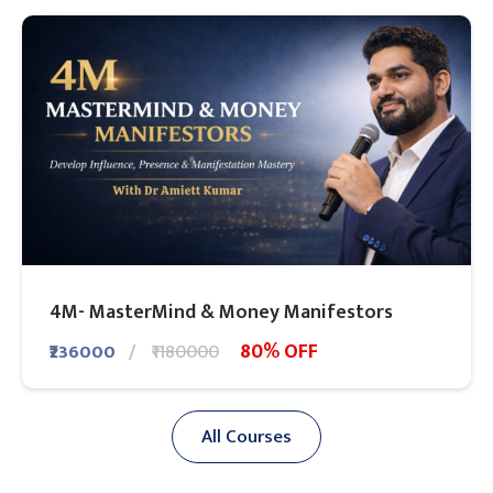
4M- MasterMind & Money Manifestors
80% OFF
₹236000
₹1180000
All Courses