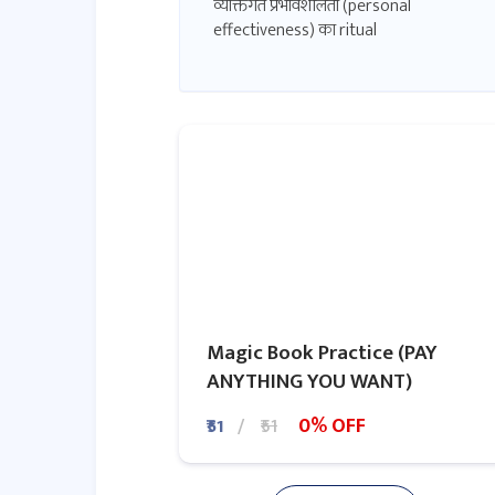
व्यक्तिगत प्रभावशीलता (personal
effectiveness) का ritual
आत्म-नेतृत्व (self-leadership) का ritual
रचनात्मकता (creativity) और नवाचार
(innovation) का ritual
योगदान और महत्ता (significance) का
ritual
Magic Book Practice (PAY
ANYTHING YOU WANT)
0% OFF
₹51
₹51