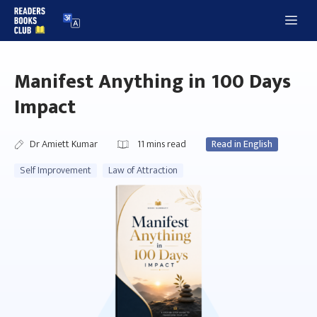
Skip
Me
to
content
Manifest Anything in 100 Days
Impact
Dr Amiett Kumar
11
mins read
Read in English
Self Improvement
Law of Attraction