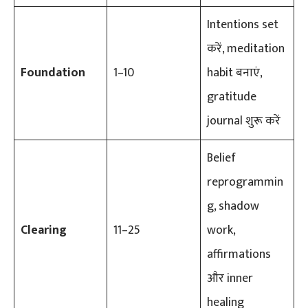
Intentions set
करें, meditation
Foundation
1–10
habit बनाएं,
gratitude
journal शुरू करें
Belief
reprogrammin
g, shadow
Clearing
11–25
work,
affirmations
और inner
healing